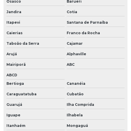
Osasco
Barueri
Jandira
Cotia
Itapevi
Santana de Parnaíba
Caierias
Franco da Rocha
Taboão da Serra
Cajamar
Arujá
Alphaville
Mairiporã
ABC
ABCD
Bertioga
Cananéia
Caraguatatuba
Cubatão
Guarujá
Ilha Comprida
Iguape
Ilhabela
Itanhaém
Mongaguá