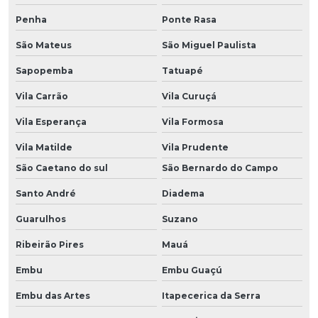
Penha
Ponte Rasa
São Mateus
São Miguel Paulista
Sapopemba
Tatuapé
Vila Carrão
Vila Curuçá
Vila Esperança
Vila Formosa
Vila Matilde
Vila Prudente
São Caetano do sul
São Bernardo do Campo
Santo André
Diadema
Guarulhos
Suzano
Ribeirão Pires
Mauá
Embu
Embu Guaçú
Embu das Artes
Itapecerica da Serra