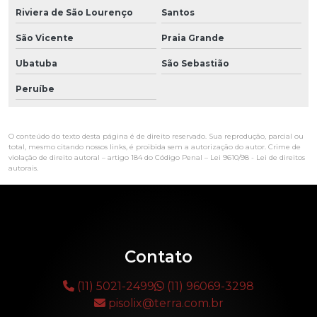
Riviera de São Lourenço
Santos
São Vicente
Praia Grande
Ubatuba
São Sebastião
Peruíbe
O conteúdo do texto desta página é de direito reservado. Sua reprodução, parcial ou
total, mesmo citando nossos links, é proibida sem a autorização do autor. Crime de
violação de direito autoral – artigo 184 do Código Penal –
Lei 9610/98 - Lei de direitos
autorais
.
Contato
(11) 5021-2499
(11) 96069-3298
pisolix@terra.com.br