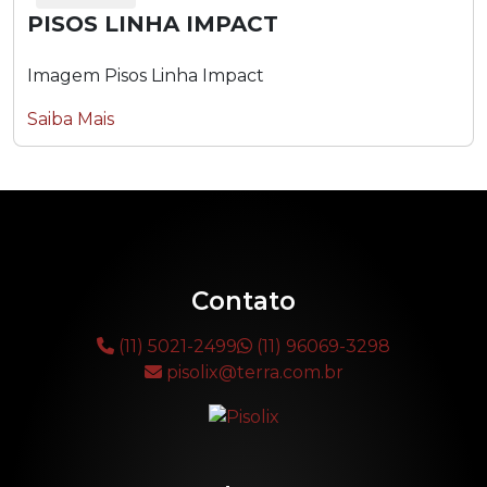
PISOS LINHA IMPACT
Imagem Pisos Linha Impact
Saiba Mais
Contato
(11) 5021-2499
(11) 96069-3298
pisolix@terra.com.br