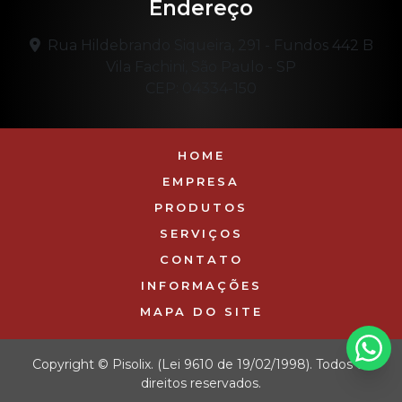
Endereço
Rua Hildebrando Siqueira, 291 - Fundos 442 B
Vila Fachini, São Paulo - SP
CEP: 04334-150
HOME
EMPRESA
PRODUTOS
SERVIÇOS
CONTATO
INFORMAÇÕES
MAPA DO SITE
Copyright © Pisolix. (Lei 9610 de 19/02/1998). Todos os
direitos reservados.