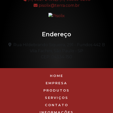
pisolix@terra.com.br
Endereço
Rua Hildebrando Siqueira, 291 - Fundos 442 B
Vila Fachini, São Paulo - SP
CEP: 04334-150
HOME
EMPRESA
PRODUTOS
SERVIÇOS
CONTATO
INFORMAÇÕES